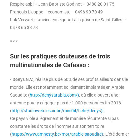
Respire asbl – Jean-Baptiste Godinot – 0488 20 01 75
François Licoppe – économiste – 0496 90 70 49
Luk Vervaet – ancien enseignant à la prison de Saint-Gilles –
0478 65 33 78
* * *
Sur les pratiques douteuses de trois
multinationales de Cafasso :
•
Denys N.V.
, réalise plus de 60% de ses profits ailleurs dans le
monde. Elle est notamment solidement implantée en Arabie
Saoudite (
http://denysarabia.com/)
, où elle a ouvert une
antenne pour y engager plus de 1.000 personnes fin 2016
(
http://studioweb.lesoir.be/mini04/fiche/denys)
.
Ce pays viole allègrement et de manière récurrente si pas
constante les droits de l’homme sur son territoire
(
https://www.amnesty.be/mot/arabie-saoudite)
. L’été dernier