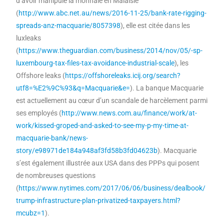
d’avoir manipulé la monnaie en Malaisie
(
http://www.abc.net.au/news/2016-11-25/bank-rate-rigging-
spreads-anz-macquarie/8057398
), elle est citée dans les
luxleaks
(
https://www.theguardian.com/business/2014/nov/05/-sp-
luxembourg-tax-files-tax-avoidance-industrial-scale
), les
Offshore leaks (
https://offshoreleaks.icij.org/search?
utf8=%E2%9C%93&q=Macquarie&e=
). La banque Macquarie
est actuellement au cœur d’un scandale de harcèlement parmi
ses employés (
http://www.news.com.au/finance/work/at-
work/kissed-groped-and-asked-to-see-my-p-my-time-at-
macquarie-bank/news-
story/e98971de184a948af3fd58b3fd04623b
). Macquarie
s’est également illustrée aux USA dans des PPPs qui posent
de nombreuses questions
(
https://www.nytimes.com/2017/06/06/business/dealbook/
trump-infrastructure-plan-privatized-taxpayers.html?
mcubz=1
).