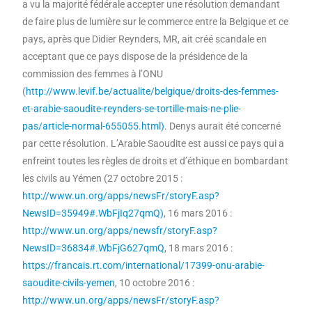
a vu la majorité fédérale accepter une résolution demandant
de faire plus de lumière sur le commerce entre la Belgique et ce
pays, après que Didier Reynders, MR, ait créé scandale en
acceptant que ce pays dispose de la présidence de la
commission des femmes à l’ONU
(
http://www.levif.be/actualite/belgique/droits-des-femmes-
et-arabie-saoudite-reynders-se-tortille-mais-ne-plie-
pas/article-normal-655055.html)
. Denys aurait été concerné
par cette résolution. L’Arabie Saoudite est aussi ce pays qui a
enfreint toutes les règles de droits et d’éthique en bombardant
les civils au Yémen (27 octobre 2015 :
http://www.un.org/apps/newsFr/storyF.asp?
NewsID=35949#.WbFjIq27qmQ)
, 16 mars 2016 :
http://www.un.org/apps/newsfr/storyF.asp?
NewsID=36834#.WbFjG627qmQ
, 18 mars 2016 :
https://francais.rt.com/international/17399-onu-arabie-
saoudite-civils-yemen
, 10 octobre 2016 :
http://www.un.org/apps/newsFr/storyF.asp?