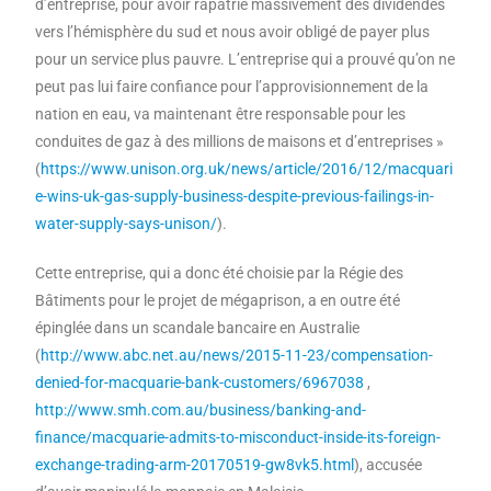
d’entreprise, pour avoir rapatrié massivement des dividendes
vers l’hémisphère du sud et nous avoir obligé de payer plus
pour un service plus pauvre. L’entreprise qui a prouvé qu’on ne
peut pas lui faire confiance pour l’approvisionnement de la
nation en eau, va maintenant être responsable pour les
conduites de gaz à des millions de maisons et d’entreprises »
(
https://www.unison.org.uk/news/article/2016/12/macquari
e-wins-uk-gas-supply-business-despite-previous-failings-in-
water-supply-says-unison/
).
Cette entreprise, qui a donc été choisie par la Régie des
Bâtiments pour le projet de mégaprison, a en outre été
épinglée dans un scandale bancaire en Australie
(
http://www.abc.net.au/news/2015-11-23/compensation-
denied-for-macquarie-bank-customers/6967038
,
http://www.smh.com.au/business/banking-and-
finance/macquarie-admits-to-misconduct-inside-its-foreign-
exchange-trading-arm-20170519-gw8vk5.html
), accusée