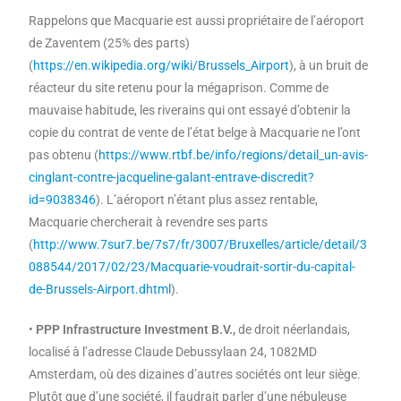
Rappelons que Macquarie est aussi propriétaire de l’aéroport
de Zaventem (25% des parts)
(
https://en.wikipedia.org/wiki/Brussels_Airport
), à un bruit de
réacteur du site retenu pour la mégaprison. Comme de
mauvaise habitude, les riverains qui ont essayé d’obtenir la
copie du contrat de vente de l’état belge à Macquarie ne l’ont
pas obtenu (
https://www.rtbf.be/info/regions/detail_un-avis-
cinglant-contre-jacqueline-galant-entrave-discredit?
id=9038346
). L’aéroport n’étant plus assez rentable,
Macquarie chercherait à revendre ses parts
(
http://www.7sur7.be/7s7/fr/3007/Bruxelles/article/detail/3
088544/2017/02/23/Macquarie-voudrait-sortir-du-capital-
de-Brussels-Airport.dhtml
).
•
PPP Infrastructure Investment B.V.,
de droit néerlandais,
localisé à l’adresse Claude Debussylaan 24, 1082MD
Amsterdam, où des dizaines d’autres sociétés ont leur siège.
Plutôt que d’une société, il faudrait parler d’une nébuleuse