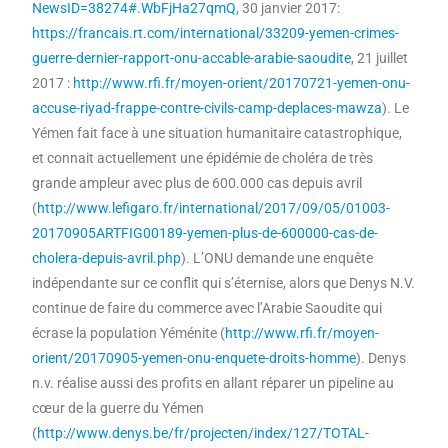
NewsID=38274#.WbFjHa27qmQ
, 30 janvier 2017:
https://francais.rt.com/international/33209-yemen-crimes-
guerre-dernier-rapport-onu-accable-arabie-saoudite
, 21 juillet
2017 :
http://www.rfi.fr/moyen-orient/20170721-yemen-onu-
accuse-riyad-frappe-contre-civils-camp-deplaces-mawza
). Le
Yémen fait face à une situation humanitaire catastrophique,
et connait actuellement une épidémie de choléra de très
grande ampleur avec plus de 600.000 cas depuis avril
(
http://www.lefigaro.fr/international/2017/09/05/01003-
20170905ARTFIG00189-yemen-plus-de-600000-cas-de-
cholera-depuis-avril.php
). L’ONU demande une enquête
indépendante sur ce conflit qui s’éternise, alors que Denys N.V.
continue de faire du commerce avec l’Arabie Saoudite qui
écrase la population Yéménite (
http://www.rfi.fr/moyen-
orient/20170905-yemen-onu-enquete-droits-homme
). Denys
n.v. réalise aussi des profits en allant réparer un pipeline au
cœur de la guerre du Yémen
(
http://www.denys.be/fr/projecten/index/127/TOTAL-