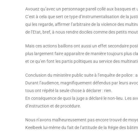
Avouez qu’avec un personnage pareil collé aux basques et une
C’est à cela que sert ce type d’instrumentalisation de la justic
qui les regarde, affirmer l’arbitraire de la violence des multin
de l’Etat, bref, à nous rendre dociles comme des petits mou
Mais ces actions baillons ont aussi un effet secondaire pos
plus largement faire apparaître de manière toujours plus cla
et ce qu’en font les partis politiques au service des multin
Conclusion du ministère public suite à l’enquête de police : 
Durant l’audience, magnifiquement défendus par leurs avocat
tous ont répété la seule chose à déclarer : rien.
En conséquence de quoi la juge a déclaré le non-lieu. Les a
d’instruction et de procédure.
Nous n’avons malheureusement pas encore trouvé de moyen de
Keelbeek lui-même du fait de l’attitude de la Régie des bât