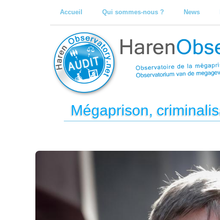
Accueil
Qui sommes-nous ?
News
Mégaprison, criminalis