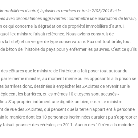
mmobilières d’autrui, à plusieurs reprises entre le 2/03/2015 et le
ines avec circonstances aggravantes : commettre une usurpation de terrain,
n ce qui concerne la dégradation de propriété immobilière d’autrui,
oi l’ex-ministre faisait référence. Nous avions construit de
la frite!) et un verger de type conservatoire. Eux ont tout brûlé, tout
 de béton de l’histoire du pays pour y enfermer les pauvres. C’est ce qu’ils
n des clôtures que le ministre de l’intérieur a fait poser tout autour du
ée par le même ministre, au moment même où les opposants à la prison se
es barrières donc, destinées à empêcher les ZADistes de revenir sur le
 déplacent les barrières, et les mêmes 10 citoyens sont accusés «
fie « S’approprier indûment une dignité, un bien, etc. » Le ministre
t de vue des ZADistes, qui pensent que la terre n’appartient à personne
in la manière dont les 10 personnes incriminées auraient pu s’approprier
 y faisait pousser des céréales, en 2011. Aucun des 10 n’en a la moindre