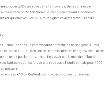
harenois, des ZADistes et de parfaits inconnus. Dans son illustre
t au hasard du bottin téléphonique, ou en s’en prenant à de simples
issier qui était venu en 2015 faire signer les actes d’expulsion du
ison.
nes – chacune dans un commissariat différent, on ne sait jamais. Peut-
police aussi. Quoi qu’il en soit, les commissaires en charge avaient laissé
re ne tenait pas la route, puisqu’il n’y avait pas le moindre début de
e des bâtiments qui les forçait à faire ce travail inutile (« mais pour 150€
n commissaire).
 d’amende aux 10 du Keelbeek, somme décomposée comme suit: