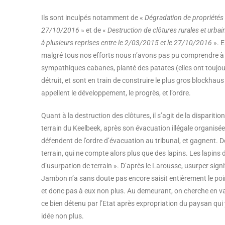
Ils sont inculpés notamment de «
Dégradation de propriétés i
27/10/2016
» et de «
Destruction de clôtures rurales et urba
à plusieurs reprises entre le 2/03/2015 et le 27/10/2016
». E
malgré tous nos efforts nous n’avons pas pu comprendre à qu
sympathiques cabanes, planté des patates (elles ont toujours 
détruit, et sont en train de construire le plus gros blockhaus
appellent le développement, le progrès, et l’ordre.
Quant à la destruction des clôtures, il s’agit de la disparitio
terrain du Keelbeek, après son évacuation illégale organis
défendent de l’ordre d’évacuation au tribunal, et gagnent. D
terrain, qui ne compte alors plus que des lapins. Les lapins
d’usurpation de terrain ». D’après le Larousse, usurper signi
Jambon n’a sans doute pas encore saisit entièrement le poin
et donc pas à eux non plus. Au demeurant, on cherche en va
ce bien détenu par l’Etat après expropriation du paysan qui
idée non plus.