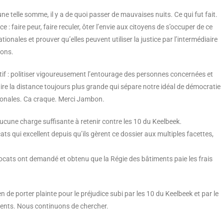
 telle somme, il y a de quoi passer de mauvaises nuits. Ce qui fut fait.
e : faire peur, faire reculer, ôter l’envie aux citoyens de s’occuper de ce
ationales et prouver qu’elles peuvent utiliser la justice par l’intermédiaire
tons.
itif : politiser vigoureusement l’entourage des personnes concernées et
ire la distance toujours plus grande qui sépare notre idéal de démocratie
ationales. Ca craque. Merci Jambon.
aucune charge suffisante à retenir contre les 10 du Keelbeek.
s qui excellent depuis qu’ils gèrent ce dossier aux multiples facettes,
vocats ont demandé et obtenu que la Régie des bâtiments paie les frais
 porter plainte pour le préjudice subi par les 10 du Keelbeek et par le
iments. Nous continuons de chercher.