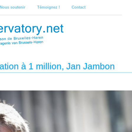
Nous soutenir
Témoignez !
Contact
ation à 1 million, Jan Jambon