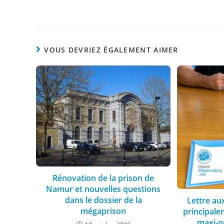
VOUS DEVRIEZ ÉGALEMENT AIMER
Rénovation de la prison de
Namur et nouvelles questions
dans le dossier de la
Lettre au
mégaprison
principale
maxi-p