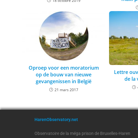
18 octobre 2019
Oproep voor een moratorium
Lettre ou
op de bouw van nieuwe
de la 
gevangenissen in België
21 mars 2017
HarenObservatory.net
Observatoire de la méga prison de Bruxelles-Haren