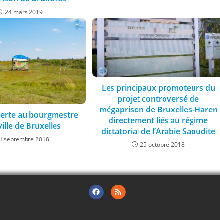
24 mars 2019
Les principaux promoteurs du
projet controversé de
mégaprison de Bruxelles-Haren
verte au bourgmestre
directement liés au régime
ville de Bruxelles
dictatorial de l’Arabie Saoudite
4 septembre 2018
25 octobre 2018