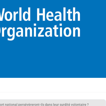
rt national persévèreront-ils dans leur surdité volontaire ?