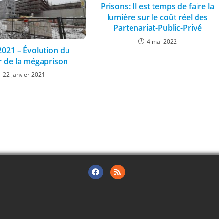
Prisons: Il est temps de faire la
lumière sur le coût réel des
Partenariat-Public-Privé
4 mai 2022
2021 – Évolution du
r de la mégaprison
22 janvier 2021