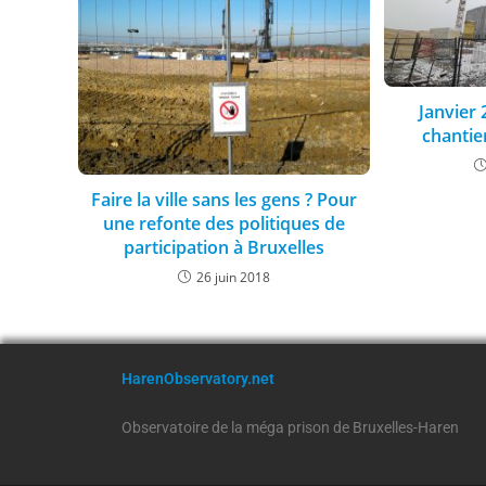
Janvier 
chantie
Faire la ville sans les gens ? Pour
une refonte des politiques de
participation à Bruxelles
26 juin 2018
HarenObservatory.net
Observatoire de la méga prison de Bruxelles-Haren