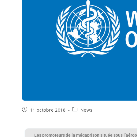
11 octobre 2018
News
Les promoteurs de la mégaprison située sous l’aéropo