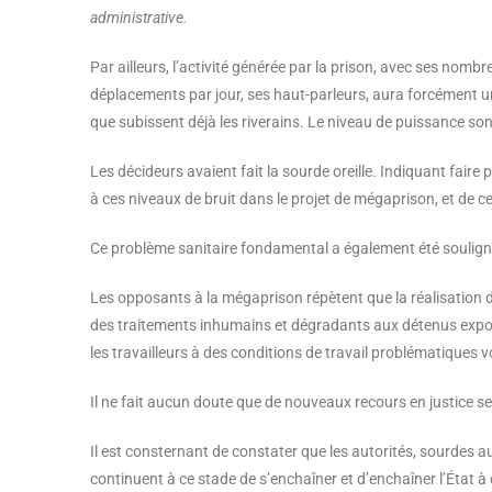
administrative.
Par ailleurs, l’activité générée par la prison, avec ses nomb
déplacements par jour, ses haut-parleurs, aura forcément un
que subissent déjà les riverains. Le niveau de puissance so
Les décideurs avaient fait la sourde oreille. Indiquant fair
à ces niveaux de bruit dans le projet de mégaprison, et de cel
Ce problème sanitaire fondamental a également été souligné 
Les opposants à la mégaprison répètent que la réalisation 
des traitements inhumains et dégradants aux détenus expo
les travailleurs à des conditions de travail problématiques vo
Il ne fait aucun doute que de nouveaux recours en justice se
Il est consternant de constater que les autorités, sourdes
continuent à ce stade de s’enchaîner et d’enchaîner l’État à