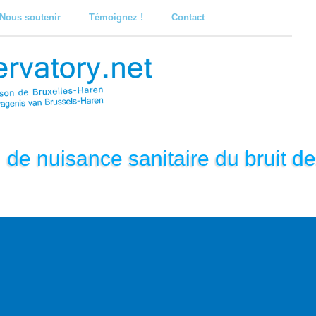
Nous soutenir
Témoignez !
Contact
 de nuisance sanitaire du bruit de