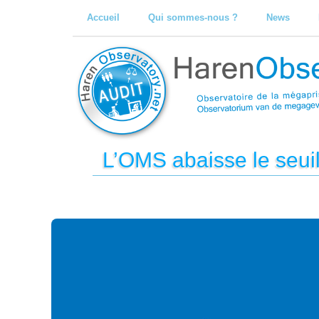
Accueil
Qui sommes-nous ?
News
L’OMS abaisse le seuil