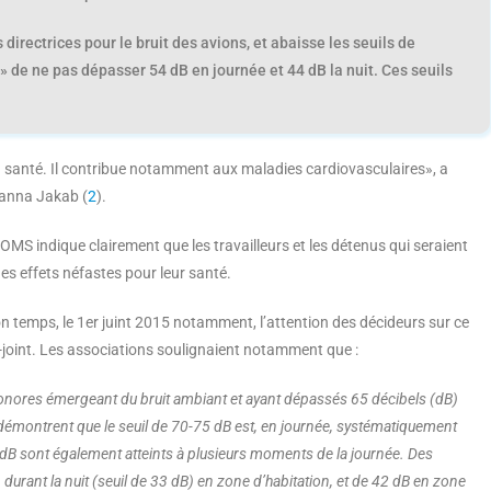
irectrices pour le bruit des avions, et abaisse les seuils de
 de ne pas dépasser 54 dB en journée et 44 dB la nuit. Ces seuils
 la santé. Il contribue notamment aux maladies cardiovasculaires», a
zsanna Jakab (
2
).
MS indique clairement que les travailleurs et les détenus qui seraient
es effets néfastes pour leur santé.
on temps, le 1er juint 2015 notamment, l’attention des décideurs sur ce
-joint. Les associations soulignaient notamment que :
nores émergeant du bruit ambiant et ayant dépassés 65 décibels (dB)
démontrent que le seuil de 70-75 dB est, en journée, systématiquement
5 dB sont également atteints à plusieurs moments de la journée. Des
urant la nuit (seuil de 33 dB) en zone d’habitation, et de 42 dB en zone