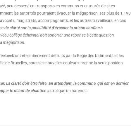
lavé, peu desservi en transports en communs et entourés de sites
ment les autorités pourraient évacuer la mégaprison, ses plus de 1.190
s avocats, magistrats, accompagnants, et les autres travailleurs, en cas
e de clarté sur la possibilité d’évacuer la prison confine à
veau collège échevinal doit apporter une réponse à cette question
 la mégaprison.
Keelbeek ont été entièrement détruits par la Régie des bâtiments et les
lle de Bruxelles, sous ses nouvelles couleurs, prenne la seule position
er. La clarté doit être faite. En attendant, la commune, qui est en dernier
opper le début de chantier. »
explique un harenois.