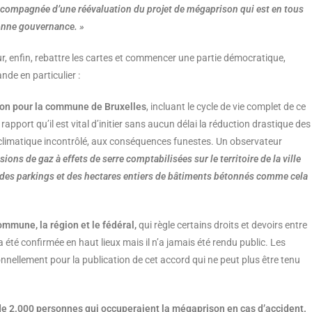
accompagnée d’une réévaluation du projet de mégaprison qui est en tous
onne gouvernance. »
r, enfin, rebattre les cartes et commencer une partie démocratique,
e en particulier :
ison pour la commune de Bruxelles
, incluant le cycle de vie complet de ce
pport qu’il est vital d’initier sans aucun délai la réduction drastique des
t climatique incontrôlé, aux conséquences funestes. Un observateur
ions de gaz à effets de serre comptabilisées sur le territoire de la ville
uter des parkings et des hectares entiers de bâtiments bétonnés comme cela
commune, la région et le fédéral,
qui règle certains droits et devoirs entre
a été confirmée en haut lieux mais il n’a jamais été rendu public. Les
nnellement pour la publication de cet accord qui ne peut plus être tenu
 de 2.000 personnes qui occuperaient la mégaprison en cas d’accident.