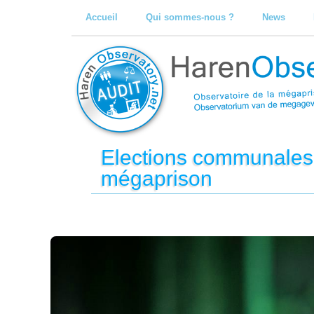
Accueil
Qui sommes-nous ?
News
Elections communales 
mégaprison