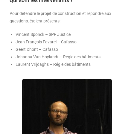
Qui sont les intervenants ?
Pour défendre le projet de construction et répondre aux
questions, étaient présents :
Vincent Sponck – SPF Justice
Jean François Favarel – Cafasso
Geert Dhont – Cafasso
Johanna Van Hoylandt – Régie des bâtiments
Laurent Vrijdaghs – Régie des bâtiments