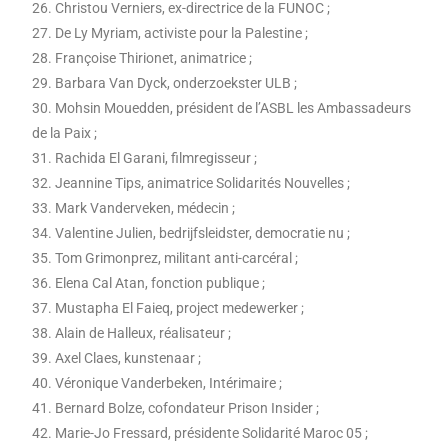
26. Christou Verniers, ex-directrice de la FUNOC ;
27. De Ly Myriam, activiste pour la Palestine ;
28. Françoise Thirionet, animatrice ;
29. Barbara Van Dyck, onderzoekster ULB ;
30. Mohsin Mouedden, président de l’ASBL les Ambassadeurs
de la Paix ;
31. Rachida El Garani, filmregisseur ;
32. Jeannine Tips, animatrice Solidarités Nouvelles ;
33. Mark Vanderveken, médecin ;
34. Valentine Julien, bedrijfsleidster, democratie nu ;
35. Tom Grimonprez, militant anti-carcéral ;
36. Elena Cal Atan, fonction publique ;
37. Mustapha El Faieq, project medewerker ;
38. Alain de Halleux, réalisateur ;
39. Axel Claes, kunstenaar ;
40. Véronique Vanderbeken, Intérimaire ;
41. Bernard Bolze, cofondateur Prison Insider ;
42. Marie-Jo Fressard, présidente Solidarité Maroc 05 ;