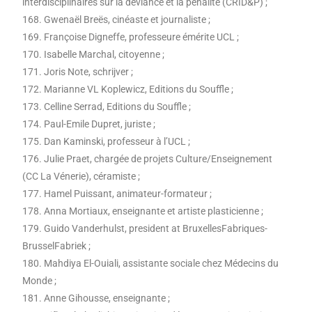
interdisciplinaires sur la déviance et la pénalité (CRID&P) ;
168. Gwenaël Breës, cinéaste et journaliste ;
169. Françoise Digneffe, professeure émérite UCL ;
170. Isabelle Marchal, citoyenne ;
171. Joris Note, schrijver ;
172. Marianne VL Koplewicz, Editions du Souffle ;
173. Celline Serrad, Editions du Souffle ;
174. Paul-Emile Dupret, juriste ;
175. Dan Kaminski, professeur à l’UCL ;
176. Julie Praet, chargée de projets Culture/Enseignement
(CC La Vénerie), céramiste ;
177. Hamel Puissant, animateur-formateur ;
178. Anna Mortiaux, enseignante et artiste plasticienne ;
179. Guido Vanderhulst, president at BruxellesFabriques-
BrusselFabriek ;
180. Mahdiya El-Ouiali, assistante sociale chez Médecins du
Monde ;
181. Anne Gihousse, enseignante ;