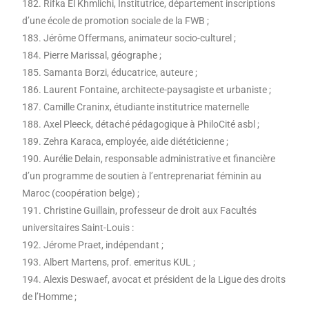
182. Rifka El Khmlichi, Institutrice, département inscriptions
d’une école de promotion sociale de la FWB ;
183. Jérôme Offermans, animateur socio-culturel ;
184. Pierre Marissal, géographe ;
185. Samanta Borzi, éducatrice, auteure ;
186. Laurent Fontaine, architecte-paysagiste et urbaniste ;
187. Camille Craninx, étudiante institutrice maternelle
188. Axel Pleeck, détaché pédagogique à PhiloCité asbl ;
189. Zehra Karaca, employée, aide diététicienne ;
190. Aurélie Delain, responsable administrative et financière
d’un programme de soutien à l’entreprenariat féminin au
Maroc (coopération belge) ;
191. Christine Guillain, professeur de droit aux Facultés
universitaires Saint-Louis :
192. Jérome Praet, indépendant ;
193. Albert Martens, prof. emeritus KUL ;
194. Alexis Deswaef, avocat et président de la Ligue des droits
de l’Homme ;