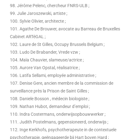
98. Jérôme Pelenc, chercheur FNRS-ULB ;
99. Julie Jaroszewski, artiste ;
100. Sylvie Olivier, architecte ;
101. Agathe De Brouwer, avocate au Barreau de Bruxelles
Cabinet ARTéGAL ;
102. Laure de St Gilles, Occupy Brussels Belgium ;
103. Ludo De Brabander, Vrede vzw ;
104. Maïa Chauvier, slameuse/actrice ;
105. Aurore Van Opstal, réalisatrice ;
106. Latifa Sellami, employée administrative ;
107. Denise Gere, ancien membre de la commission de
surveillance près la Prison de Saint Gilles ;
108. Daniele Bosson , médecin biologiste ;
109. Nathan Hubot, demandeur d’emploi ;
110. Indra Costermans, onderwijsopbouwwerker ;
111. Judith Postelmans, gepensioneerd, onderwijs ;
112. Inge Kerkhofs, psychotherapeute in de contextuele
psychotherapie, geëngageerde bij Hart boven Hard ;