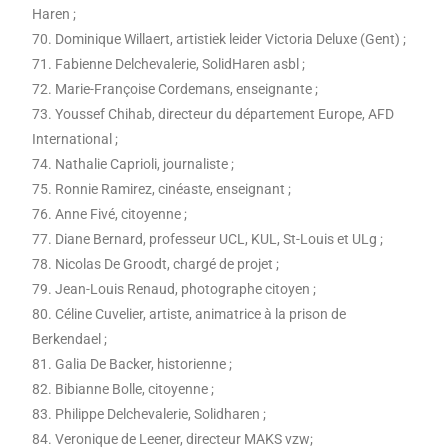
Haren ;
70. Dominique Willaert, artistiek leider Victoria Deluxe (Gent) ;
71. Fabienne Delchevalerie, SolidHaren asbl ;
72. Marie-Françoise Cordemans, enseignante ;
73. Youssef Chihab, directeur du département Europe, AFD
International ;
74. Nathalie Caprioli, journaliste ;
75. Ronnie Ramirez, cinéaste, enseignant ;
76. Anne Fivé, citoyenne ;
77. Diane Bernard, professeur UCL, KUL, St-Louis et ULg ;
78. Nicolas De Groodt, chargé de projet ;
79. Jean-Louis Renaud, photographe citoyen ;
80. Céline Cuvelier, artiste, animatrice à la prison de
Berkendael ;
81. Galia De Backer, historienne ;
82. Bibianne Bolle, citoyenne ;
83. Philippe Delchevalerie, Solidharen ;
84. Veronique de Leener, directeur MAKS vzw;