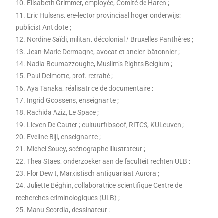
10. Elisabeth Grimmer, employée, Comité de Haren ;
11. Eric Hulsens, ere-lector provinciaal hoger onderwijs;
publicist Antidote ;
12. Nordine Saïdi, militant décolonial / Bruxelles Panthères ;
13. Jean-Marie Dermagne, avocat et ancien bâtonnier ;
14. Nadia Boumazzoughe, Muslim’s Rights Belgium ;
15. Paul Delmotte, prof. retraité ;
16. Aya Tanaka, réalisatrice de documentaire ;
17. Ingrid Goossens, enseignante ;
18. Rachida Aziz, Le Space ;
19. Lieven De Cauter ; cultuurfilosoof, RITCS, KULeuven ;
20. Eveline Bijl, enseignante ;
21. Michel Soucy, scénographe illustrateur ;
22. Thea Staes, onderzoeker aan de faculteit rechten ULB ;
23. Flor Dewit, Marxistisch antiquariaat Aurora ;
24. Juliette Béghin, collaboratrice scientifique Centre de
recherches criminologiques (ULB) ;
25. Manu Scordia, dessinateur ;