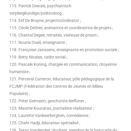
113. Patrick Dewals, psychiatrisch
verpleegkundige/politicoloog ;
114. Eef De Bruyne, projectcoördinator ;
115. Cécile Dethier, animatrice et coordinatrice de projets ;
116. Chantal Degee, retraitée, visiteuse de prison ;
117. Nouria Ouali, enseignante ;
118. Françoise Janssens, enseignante en promotion sociale ;
119. Betty Nicaise, cadre social ;
120. Pascale Koning, chargée en communication, citoyenne
humaniste ;
121. Perceval Carteron, éducateur, pôle pédagogique de la
FCJMP (Fédération des Centres de Jeunes en Milieu
Populaire) ;
122. Peter Geirnaert, geschorste leefloner ;
123. Maxime Kouvaras, journaliste réalisateur ;
124. Laurette Vankeerberghen, comédienne ;
125. Chahr Hadji, éducateur spécialisé ;
126. Texas Vandervliet, étudiant, membre de la batucada du