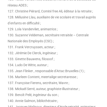
réseau ADES ;
127. Christine Piérard, Comité free Ali, éditeur à la retraite ;
128. Mélusine Llau, auxiliaire de vie scolaire et travail auprès
d’enfants en difficulté ;
129. Lola Vandervliet, animatrice ;
130. Suzanne Veldeman, secrétaire retraitée – Centrale
Nationale des Employés (CSC) ;
131. Frank Vercruyssen, acteur ;
132. Jérémie De Clerck, ingénieur ;
133. Ginette Bauwens, filosoof ;
134. Ludo De Witte, auteur ;
135. Jean Flinker , responsable d’Attac Bruxelles (1) ;
136. Marleen Content, meertalige secretaresse ;
137. Françoise Fierens, secrétaire, Wavre ;
138. Mickaël Serré, auteur, graphiste-illustrateur ;
139. Benoît Pelé, ingénieur du son ;
140. Annie Salmon, bibliothécaire ;
141. Jacques Malisoux, directeur d’école retraité, animateur