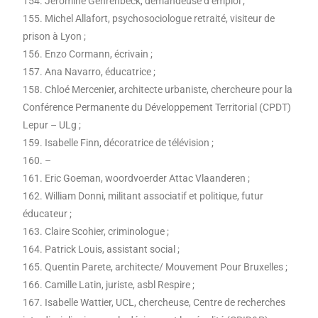
154. Jéromine Gehrenbeck, demandeuse d’emploi ;
155. Michel Allafort, psychosociologue retraité, visiteur de
prison à Lyon ;
156. Enzo Cormann, écrivain ;
157. Ana Navarro, éducatrice ;
158. Chloé Mercenier, architecte urbaniste, chercheure pour la
Conférence Permanente du Développement Territorial (CPDT)
Lepur – ULg ;
159. Isabelle Finn, décoratrice de télévision ;
160. –
161. Eric Goeman, woordvoerder Attac Vlaanderen ;
162. William Donni, militant associatif et politique, futur
éducateur ;
163. Claire Scohier, criminologue ;
164. Patrick Louis, assistant social ;
165. Quentin Parete, architecte/ Mouvement Pour Bruxelles ;
166. Camille Latin, juriste, asbl Respire ;
167. Isabelle Wattier, UCL, chercheuse, Centre de recherches