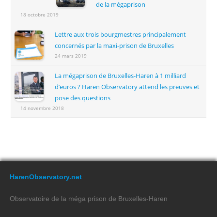
de la mégaprison
18 octobre 2019
Lettre aux trois bourgmestres principalement
concernés par la maxi-prison de Bruxelles
24 mars 2019
La mégaprison de Bruxelles-Haren à 1 milliard
d’euros ? Haren Observatory attend les preuves et
pose des questions
14 novembre 2018
HarenObservatory.net
Observatoire de la méga prison de Bruxelles-Haren