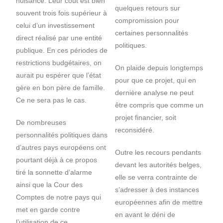
nuisance. Leur coût est bien
quelques retours sur
souvent trois fois supérieur à
compromission pour
celui d’un investissement
certaines personnalités
direct réalisé par une entité
politiques.
publique. En ces périodes de
restrictions budgétaires, on
On plaide depuis longtemps
aurait pu espérer que l’état
pour que ce projet, qui en
gère en bon père de famille.
dernière analyse ne peut
Ce ne sera pas le cas.
être compris que comme un
projet financier, soit
De nombreuses
reconsidéré.
personnalités politiques dans
d’autres pays européens ont
Outre les recours pendants
pourtant déjà à ce propos
devant les autorités belges,
tiré la sonnette d’alarme
elle se verra contrainte de
ainsi que la Cour des
s’adresser à des instances
Comptes de notre pays qui
européennes afin de mettre
met en garde contre
en avant le déni de
l’utilisation de ce