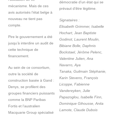
démocratie d’un état qui se
mécanisme. Mais de ces
prévaut d’être légitime.
avis autorisés l’état belge à
nouveau ne tient pas
Signataires :
compte.
Elisabeth Grimmer, Isabelle
Hochart, Jean Baptiste
Pire le gouvernement a été
Godinot, Laurent Moulin,
jusqu’à interdire un audit de
Bibiane Bolle, Daphnis
cette technique de
Bockstael, Jérôme Pelenc,
financement.
Valentine Julien, Ana
Navarro, Aya
Au sein de ce consortium,
Tanaka, Guilmain Stéphanie,
outre la société de
Karin Stevens, François
construction basée à Gand :
Licoppe, Fabienne
Denys, se profilent des
Vandereyken, Julie
groupes financiers puissants
Papazoglou, Isabelle Finn,
comme la BNP Paribas
Dominique Gihousse, Anita
Fortis et l’australien
Lamote, Claude Dubois
Macquarie Group spécialisé